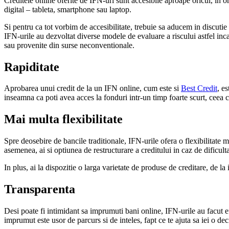
Creditele online oferite de IFN-uri sunt accesibile aproape oricui, in or
digital – tableta, smartphone sau laptop.
Si pentru ca tot vorbim de accesibilitate, trebuie sa aducem in discutie f
IFN-urile au dezvoltat diverse modele de evaluare a riscului astfel incat 
sau provenite din surse neconventionale.
Rapiditate
Aprobarea unui credit de la un IFN online, cum este si
Best Credit
, e
inseamna ca poti avea acces la fonduri intr-un timp foarte scurt, ceea ce
Mai multa flexibilitate
Spre deosebire de bancile traditionale, IFN-urile ofera o flexibilitate 
asemenea, ai si optiunea de restructurare a creditului in caz de dificulta
In plus, ai la dispozitie o larga varietate de produse de creditare, de
Transparenta
Desi poate fi intimidant sa imprumuti bani online, IFN-urile au facut ef
imprumut este usor de parcurs si de inteles, fapt ce te ajuta sa iei o dec