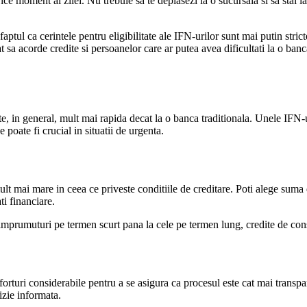
ice moment al zilei. Nu trebuie sa te deplasezi la o sucursala si sa stai l
aptul ca cerintele pentru eligibilitate ale IFN-urilor sunt mai putin strict
sa acorde credite si persoanelor care ar putea avea dificultati la o banca 
ste, in general, mult mai rapida decat la o banca traditionala. Unele IFN-
 poate fi crucial in situatii de urgenta.
mult mai mare in ceea ce priveste conditiile de creditare. Poti alege suma
ti financiare.
 la imprumuturi pe termen scurt pana la cele pe termen lung, credite de c
orturi considerabile pentru a se asigura ca procesul este cat mai transpar
izie informata.