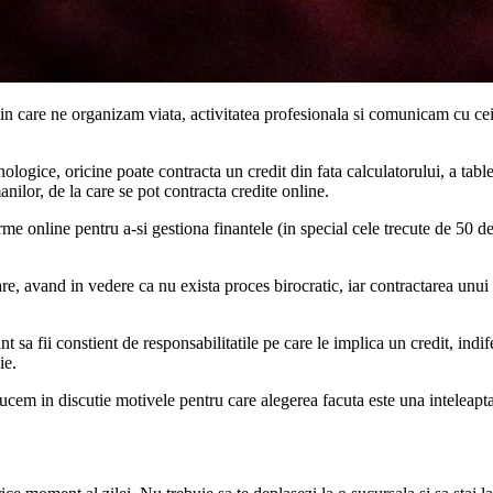
n care ne organizam viata, activitatea profesionala si comunicam cu cei 
nologice, oricine poate contracta un credit din fata calculatorului, a tabl
anilor, de la care se pot contracta credite online.
rme online pentru a-si gestiona finantele (in special cele trecute de 50 
tare, avand in vedere ca nu exista proces birocratic, iar contractarea unui
t sa fii constient de responsabilitatile pe care le implica un credit, indife
ie.
ducem in discutie motivele pentru care alegerea facuta este una inteleapt