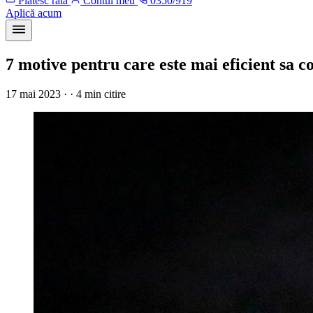
Plătesc rata
Contul meu
0350/919
Aplică acum
7 motive pentru care este mai eficient sa c
17 mai 2023 · · 4 min citire