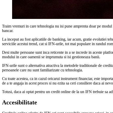
Traim vremuri in care tehnologia nu isi pune amprenta doar pe modul i
bancar.
La inceput au fost aplicatiile de banking, iar acum, gratie evolutiei teh
serviciile acestui trend, cat si IFN-urile, tot mai populare in randul rom
Desi multe persoane sunt inca reticente in a se increde in aceste platfo
modului in care oamenii se imprumuta si isi gestioneaza banii.
IFN-urile sunt o alternativa atractiva la metodele traditionale de credi
persoanele care nu sunt familiarizate cu tehnologia.
Cu toate acestea, ca in cazul oricarui instrument financiar, este importan
de a te angaja in acest proces si nu ezita sa ceri consiliere daca ai nevo
Totusi, daca ai optat pentru un credit online de la un IFN trebuie sa a
Accesibilitate