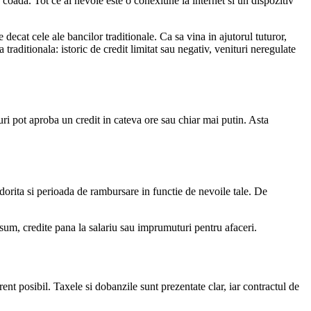
a coada. Tot ce ai nevoie este o conexiune la internet si un dispozitiv
e decat cele ale bancilor traditionale. Ca sa vina in ajutorul tuturor,
traditionala: istoric de credit limitat sau negativ, venituri neregulate
uri pot aproba un credit in cateva ore sau chiar mai putin. Asta
 dorita si perioada de rambursare in functie de nevoile tale. De
onsum, credite pana la salariu sau imprumuturi pentru afaceri.
ent posibil. Taxele si dobanzile sunt prezentate clar, iar contractul de