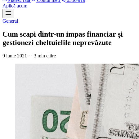
Plătesc rata
Contul meu
0350/919
Aplică acum
General
Cum scapi dintr-un impas financiar și
gestionezi cheltuielile neprevăzute
9 iunie 2021 · · 3 min citire