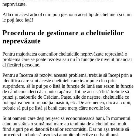
neprevăzute.
Află din acest articol cum poți gestiona acest tip de cheltuieli și cum
le poți face față!
Procedura de gestionare a cheltuielilor
neprevăzute
Pentru majoritatea oamenilor cheltuielile neprevăzute reprezintă o
problemă care se poate rezolva sau nu în funcție de nivelul financiar
al fiecărei persoane.
Pentru a încerca să rezolvi această problemă, trebuie să începi prin a
identifica care sunt aceste cheltuieli care te-ar putea lua prin
surprindere, să le pui pe o listă în funcție de lună sau sezon în funcție
de când consideri că ar putea apărea. Tot pe această listă trebuie să
prinzi și cadourile de Crăciun, Paște, zile de naștere, cheltuielile ce
pot apărea pentru reparația mașinii, etc. De asemenea, dacă ai copii,
trebuie să pui pe listă și banii care merg către nevoile lor.
Sunt oameni care deși reușesc să economisească bani, în momentul
când au strâns o sumă mai mare au tendința de a cheltui mai mult,
fiind siguri pe ei datorită banilor economisiți. Dar nu așa trebuie să
procedezi, trebuie să asociezi anumite obiective cu banii puși