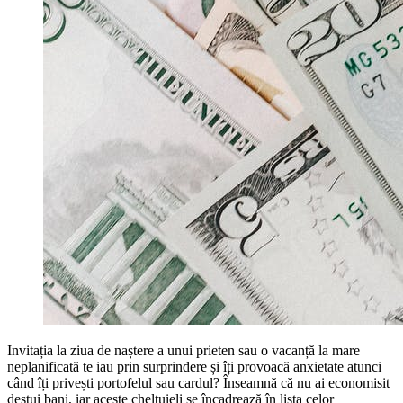
Invitația la ziua de naștere a unui prieten sau o vacanță la mare
neplanificată te iau prin surprindere și îți provoacă anxietate atunci
când îți privești portofelul sau cardul? Înseamnă că nu ai economisit
destui bani, iar aceste cheltuieli se încadrează în lista celor