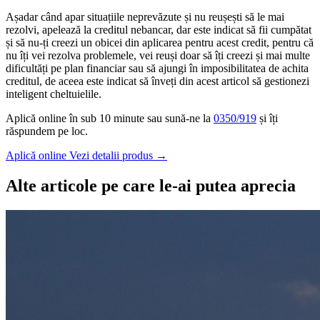
Așadar când apar situațiile neprevăzute și nu reușești să le mai
rezolvi, apelează la creditul nebancar, dar este indicat să fii cumpătat
și să nu-ți creezi un obicei din aplicarea pentru acest credit, pentru că
nu îți vei rezolva problemele, vei reuși doar să îți creezi și mai multe
dificultăți pe plan financiar sau să ajungi în imposibilitatea de achita
creditul, de aceea este indicat să înveți din acest articol să gestionezi
inteligent cheltuielile.
Aplică online în sub 10 minute sau sună-ne la
0350/919
și îți
răspundem pe loc.
Aplică online
Vezi detalii produs
→
Alte articole pe care le-ai putea aprecia