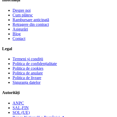
Despre noi
Cum plătesc
Rambursare anticipată
Retragere din contract
Asigurări
Blog
Contact
Legal
Termeni și condiții
Politica de confidențialitate
Politica de cookies
Politica de anulare
Politica de livrare
Siguranța datelor
Autorități
ANPC
SAL-FIN
SOL (UE)