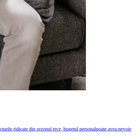
acturile ridicate din sezonul rece, bugetul personalpoate avea nevoie