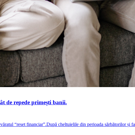
cât de repede primești banii.
ratul “reset financiar”.După cheltuielile din perioada sărbătorilor și f