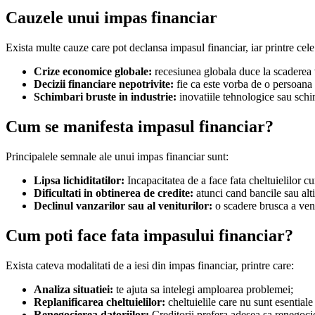
Cauzele unui impas financiar
Exista multe cauze care pot declansa impasul financiar, iar printre ce
Crize economice globale:
recesiunea globala duce la scaderea vanz
Decizii financiare nepotrivite:
fie ca este vorba de o persoana c
Schimbari bruste in industrie:
inovatiile tehnologice sau schim
Cum se manifesta impasul financiar?
Principalele semnale ale unui impas financiar sunt:
Lipsa lichiditatilor:
Incapacitatea de a face fata cheltuielilor cu
Dificultati in obtinerea de credite:
atunci cand bancile sau alti
Declinul vanzarilor sau al veniturilor:
o scadere brusca a ven
Cum poti face fata impasului financiar?
Exista cateva modalitati de a iesi din impas financiar, printre care:
Analiza situatiei:
te ajuta sa intelegi amploarea problemei;
Replanificarea cheltuielilor:
cheltuielile care nu sunt esentiale
Renegocierea datoriilor:
Creditorii prefera adesea sa renegoci