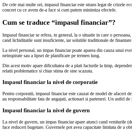
De cele mai multe ori, impasul financiar este strans legat de crizele eco
concret cu ce avem de-a face si cum putem minimiza efectele.
Cum se traduce “impasul financiar”?
Impasul financiar se refera, in general, la o situatie in care o persoana,
cand lichiditatile sunt insuficiente, iar solutiile traditionale de finanta
La nivel personal, un impas financiar poate aparea din cauza unui eve
neinspirate sau a lipsei de planificare pe termen lung.
Din acest motiv apare dificultatea de a plati facturile la timp, dependen
relatii problematice si chiar stima de sine scazuta.
Impasul financiar la nivel de corporatie
Pentru corporatii, impasul financiar este cauzat de model de afaceri depa
au responsabilitate fata de angajati, actionari si parteneri. Un astfel d
Impasul financiar la nivel de guvern
La nivel de guvern, un impas financiar apare atunci cand veniturile (de 
face reduceri bugetare. Guvernele pot avea capacitate limitata de a obt