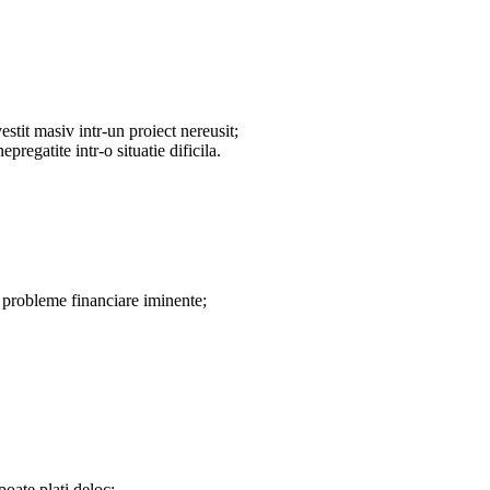
stit masiv intr-un proiect nereusit;
regatite intr-o situatie dificila.
e probleme financiare iminente;
oate plati deloc;