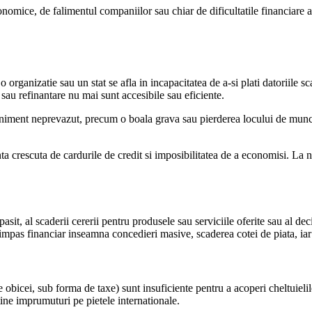
nomice, de falimentul companiilor sau chiar de dificultatile financiare ale
 o organizatie sau un stat se afla in incapacitatea de a-si plati datoriile 
re sau refinantare nu mai sunt accesibile sau eficiente.
niment neprevazut, precum o boala grava sau pierderea locului de munca.
ta crescuta de cardurile de credit si imposibilitatea de a economisi. La ni
sit, al scaderii cererii pentru produsele sau serviciile oferite sau al de
e impas financiar inseamna concedieri masive, scaderea cotei de piata, iar
obicei, sub forma de taxe) sunt insuficiente pentru a acoperi cheltuielile
ine imprumuturi pe pietele internationale.