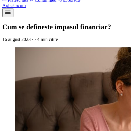
Plătesc rata
Contul meu
0350/919
Aplică acum
Cum se defineste impasul financiar?
16 august 2023 · · 4 min citire