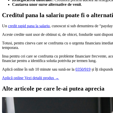
Cautarea unor surse alternative de venit
.
Creditul pana la salariu poate fi o alterna
Un
credit rapid pana la salariu
, cunoscut si sub denumirea de “payday l
Aceste credite sunt usor de obtinut si, de obicei, fondurile sunt disponi
Totusi, pentru cineva care se confrunta cu o urgenta financiara imediat
temporara.
Insa pentru cei care se confrunta cu probleme financiare frecvente, ace
financiar pentru a identifica solutia potrivita pe termen lung.
Aplică online în sub 10 minute sau sună-ne la
0350/919
și îți răspund
Aplică online
Vezi detalii produs
→
Alte articole pe care le-ai putea aprecia