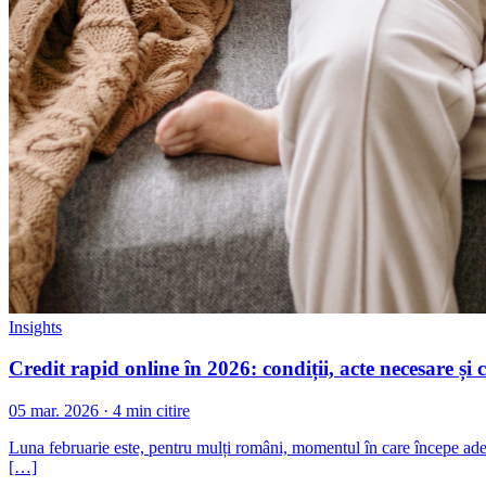
Insights
Credit rapid online în 2026: condiții, acte necesare și 
05 mar. 2026 · 4 min citire
Luna februarie este, pentru mulți români, momentul în care începe adevă
[…]