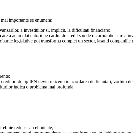
le mai importante se enumera:
arilor, a investitiilor si, implicit, la dificultati financiare;
are a acumulat datorii pe cardul de credit sau de o corporatie care a inve
barile legislative pot transforma complet un sector, lasand companiile nep
rente;
 creditori de tip IFN devin reticenti in acordarea de finantari, vorbim d
iturilor indica o problema mai profunda.
 trebuie reduse sau eliminate;
eze termenii unui imprumut decat sa se confrunte cu un debitor care nu p