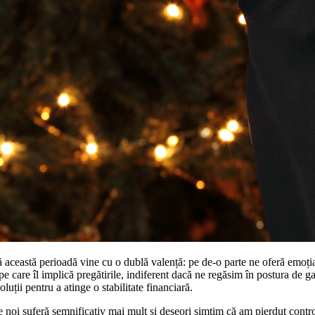
 această perioadă vine cu o dublă valență: pe de-o parte ne oferă emoția r
 pe care îl implică pregătirile, indiferent dacă ne regăsim în postura de 
luții pentru a atinge o stabilitate financiară.
re noi suferă semnificativ mai mult și deseori simțim că am pierdut contro