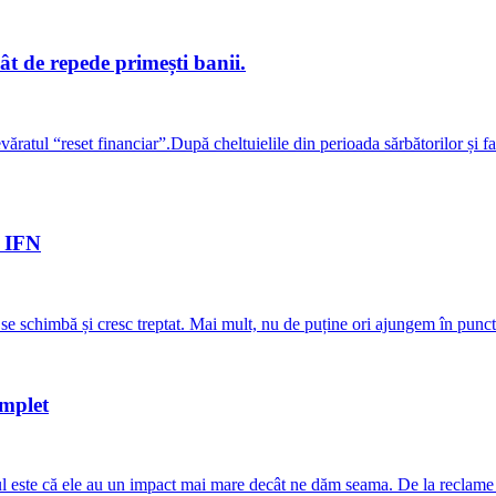
cât de repede primești banii.
ratul “reset financiar”.După cheltuielile din perioada sărbătorilor și f
n IFN
oi se schimbă și cresc treptat. Mai mult, nu de puține ori ajungem în punc
omplet
ărul este că ele au un impact mai mare decât ne dăm seama. De la reclam