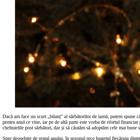
Dacă am face un scurt „bilanț” al sărbătorilor de iarnă, putem spune că
pentru anul ce vine, iar pe de altă parte este vorba de efortul financiar
cheltuielile post sărbători, dar și să căutăm să adoptăm cele mai bune so
Spre deosebire de restul anului, în sezonul rece bugetul fiecăruia dint