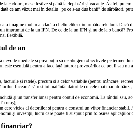
 de la cadouri, mese festive și până la deplasări și vacanțe. Astfel, pute
dată ce am văzut mai în detaliu „pe ce s-au dus banii” de sărbători, pute
ea o imagine mult mai clară a cheltuielilor din următoarele luni. Dacă di
ă un împrumut de la un IFN. De ce de la un IFN și nu de la o bancă? Proce
mai flexibilă.
tul de an
 nevoile imediate și prea puțin să ne atingem obiectivele pe termen lun
an este esențială pentru a face față tuturor provocărilor ce pot fi sau nu an
ia, facturile și ratele), precum și a celor variabile (pentru mâncare, recree
rilor. Încearcă să restitui mai întâi datoriile cu cele mai mari dobânzi, p
ncludă și un transfer lunar pentru contul de economii. La rândul său, ace
 în oraș);
n cerc vicios al datoriilor și pentru a construi un viitor financiar stabil.
onomii și investiții, lucru care poate fi susținut prin folosirea aplicațiilor
 financiar?