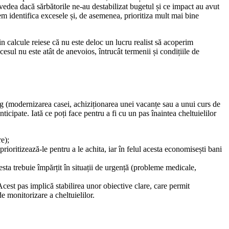
m vedea dacă sărbătorile ne-au destabilizat bugetul și ce impact au avut
m identifica excesele și, de asemenea, prioritiza mult mai bine
n calcule reiese că nu este deloc un lucru realist să acoperim
sul nu este atât de anevoios, întrucât termenii și condițiile de
g (modernizarea casei, achiziționarea unei vacanțe sau a unui curs de
ticipate. Iată ce poți face pentru a fi cu un pas înaintea cheltuielilor
re);
rioritizează-le pentru a le achita, iar în felul acesta economisești bani
sta trebuie împărțit în situații de urgență (probleme medicale,
 Acest pas implică stabilirea unor obiective clare, care permit
 de monitorizare a cheltuielilor.