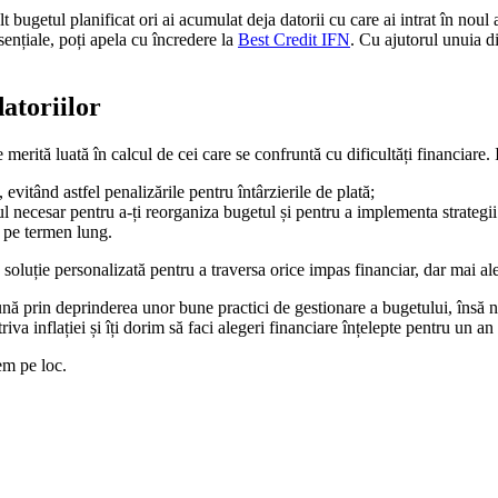
t bugetul planificat ori ai acumulat deja datorii cu care ai intrat în nou
esențiale, poți apela cu încredere la
Best Credit IFN
. Cu ajutorul unuia di
atoriilor
merită luată în calcul de cei care se confruntă cu dificultăți financiare. I
evitând astfel penalizările pentru întârzierile de plată;
pul necesar pentru a-ți reorganiza bugetul și pentru a implementa strategii
 pe termen lung.
o soluție personalizată pentru a traversa orice impas financiar, dar mai ale
bună prin deprinderea unor bune practici de gestionare a bugetului, însă 
riva inflației și îți dorim să faci alegeri financiare înțelepte pentru un a
em pe loc.