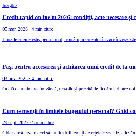
Insights
Credit rapid online în 2026: condiții, acte necesare și 
05 mar. 2026 · 4 min citire
Luna februarie este, pentru mulți români, momentul în care începe adevă
[…]
Pași pentru accesarea și achitarea unui credit de la u
03 nov. 2025 · 4 min citire
Odată cu înaintarea în vârstă, nevoile și prioritățile fiecăruia dintre n
Cum te menții în limitele bugetului personal? Ghid c
29 sept. 2025 · 5 min citire
Chiar dacă ne-am dori să nu fim influențați de rețelele sociale, adev