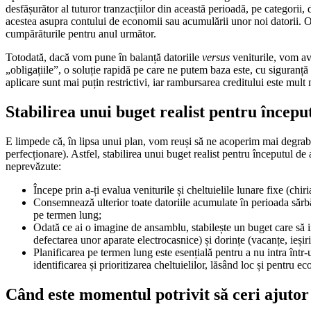
desfășurător al tuturor tranzacțiilor din această perioadă, pe categorii,
acestea asupra contului de economii sau acumulării unor noi datorii. O
cumpărăturile pentru anul următor.
Totodată, dacă vom pune în balanță datoriile
versus
veniturile, vom av
„obligațiile”, o soluție rapidă pe care ne putem baza este, cu siguranț
aplicare sunt mai puțin restrictivi, iar rambursarea creditului este mult 
Stabilirea unui buget realist pentru începu
E limpede că, în lipsa unui plan, vom reuși să ne acoperim mai degrabă
perfecționare). Astfel, stabilirea unui buget realist pentru începutul de 
neprevăzute:
Începe prin a-ți evalua veniturile și cheltuielile lunare fixe (chir
Consemnează ulterior toate datoriile acumulate în perioada sărbăto
pe termen lung;
Odată ce ai o imagine de ansamblu, stabilește un buget care să i
defectarea unor aparate electrocasnice) și dorințe (vacanțe, ieșiri
Planificarea pe termen lung este esențială pentru a nu intra într-u
identificarea și prioritizarea cheltuielilor, lăsând loc și pentru ec
Când este momentul potrivit să ceri ajutor