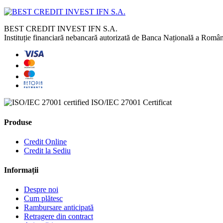
BEST CREDIT INVEST IFN S.A.
Instituție financiară nebancară autorizată de Banca Națională a Românie
ISO/IEC 27001
Certificat
Produse
Credit Online
Credit la Sediu
Informații
Despre noi
Cum plătesc
Rambursare anticipată
Retragere din contract