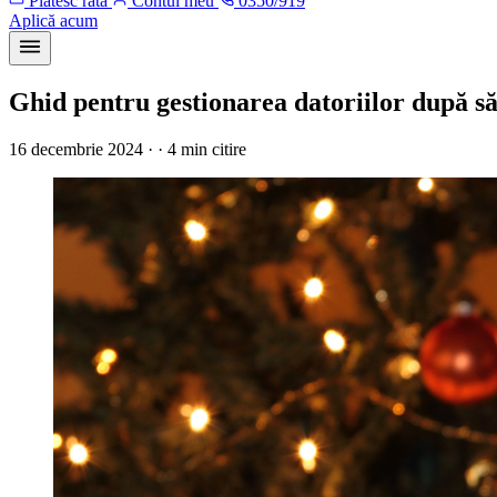
Plătesc rata
Contul meu
0350/919
Aplică acum
Ghid pentru gestionarea datoriilor după s
16 decembrie 2024 · · 4 min citire