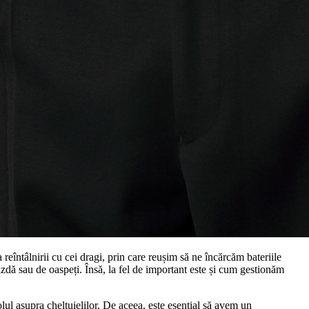
eîntâlnirii cu cei dragi, prin care reușim să ne încărcăm bateriile
gazdă sau de oaspeți. Însă, la fel de important este și cum gestionăm
lul asupra cheltuielilor. De aceea, este esențial să avem un