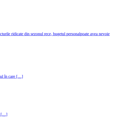
acturile ridicate din sezonul rece, bugetul personalpoate avea nevoie
tul în care […]
e […]