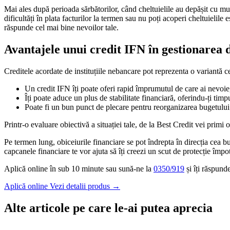
Mai ales după perioada sărbătorilor, când cheltuielile au depășit cu mul
dificultăți în plata facturilor la termen sau nu poți acoperi cheltuielile 
răspunde cel mai bine nevoilor tale.
Avantajele unui credit IFN în gestionarea d
Creditele acordate de instituțiile nebancare pot reprezenta o variantă ce 
Un credit IFN îți poate oferi rapid împrumutul de care ai nevoie, 
Îți poate aduce un plus de stabilitate financiară, oferindu-ți tim
Poate fi un bun punct de plecare pentru reorganizarea bugetului
Printr-o evaluare obiectivă a situației tale, de la Best Credit vei primi 
Pe termen lung, obiceiurile financiare se pot îndrepta în direcția cea 
capcanele financiare te vor ajuta să îți creezi un scut de protecție împot
Aplică online în sub 10 minute sau sună-ne la
0350/919
și îți răspund
Aplică online
Vezi detalii produs
→
Alte articole pe care le-ai putea aprecia