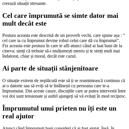
creează situații stresante.
Cel care împrumută se simte dator mai
mult decât este
Postura aceasta este descrisă de un proverb vechi, care spune așa : ”
cel care ia cu împrumut devine robul celui care dă cu împrumut”.
Fix aceasta este postura în care te afli atunci când ai luat bani de la
cineva: simți că trebuie să-i mulțumești mereu și te simți mult mai
îndatorat, chiar și moral, decât este cazul.
Ai parte de situații stânjenitoare
O situație extrem de neplăcută este să ți se reamintească continuu că
ai o datorie sau să eviți să te întâlnești cu persoana care te-a
împrumutat. Din aceste cauze, discuțiile care ar putea intervenii între
voi doi sunt tensionate și astfel ajungeți să vă evitați în mod reciproc.
Împrumutul unui prieten nu îți este un
real ajutor
Atunci când împrumuți bani consideri că ai fost ajutat, însă, în