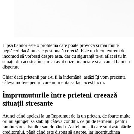
Lipsa banilor este o problemă care poate provoca și mai multe
neplăceri dacă nu este gestionată corectă. Este un lucru extrem de
incomod să vorbești despre asta, dar cu siguranță te-ai aflat și tu în
situații din acestea în care ai avut crize financiare și ai căutat bani cu
disperare.
Chiar dacă prietenii par a-ți fi la îndemână, astăzi îți vom prezenta
câteva motive pentru care nu merită să faci acest lucru.
Împrumuturile între prieteni creează
situații stresante
Atunci când apelezi la un împrumut de la un prieten, de foarte multe
ori nu ajungeți să stabiliți câteva condiții, ce țin de termenul pentru
rambursare a banilor sau dobânda. Astfel, nu știi care sunt așteptările
creditorului, până când este dispus să aștepte, iar incertitudinea