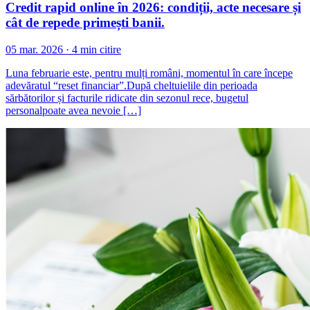
Credit rapid online în 2026: condiții, acte necesare și
cât de repede primești banii.
05 mar. 2026 · 4 min citire
Luna februarie este, pentru mulți români, momentul în care începe
adevăratul “reset financiar”.După cheltuielile din perioada
sărbătorilor și facturile ridicate din sezonul rece, bugetul
personalpoate avea nevoie […]