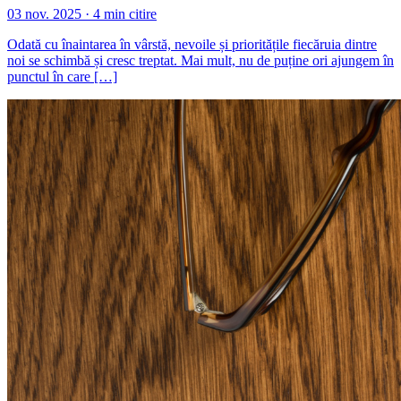
03 nov. 2025 · 4 min citire
Odată cu înaintarea în vârstă, nevoile și prioritățile fiecăruia dintre
noi se schimbă și cresc treptat. Mai mult, nu de puține ori ajungem în
punctul în care […]