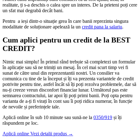
realitate, ți s-a deschis o calea spre un interes. De la prieteni poți cere
un sfat mai degrabă decât bani.
Pentru a ieși dintr-o situație grea în care banii reprezinta singura
modalitate de soluționare apelează la un
credit pana la salariu
.
Cum aplici pentru un credit de la BEST
CREDIT?
Nimic mai simplu! În primul rând trebuie să completezi un formular
în aplicație sau să ne trimiți un mesaj. În cel mai scurt timp vei fi
sunat de către unul din reprezentantii nostri. Un consilier va
comunica cu tine de la început și îți va prezenta variantele de credit
potrivite pentru tine, astfel încât să îți poți rezolva problemele, dar să
nu-ți creeze vreun disconfort financiar lunar. Următorul pas este
semnarea contractului, iar apoi îți poți primi banii. Poți opta pentru
varianta de a-ți fi virați în cont sau îi poți ridica numerar, în funcție
de nevoile și preferințele tale.
Aplică online în sub 10 minute sau sună-ne la
0350/919
și îți
răspundem pe loc.
Aplică online
Vezi detalii produs
→