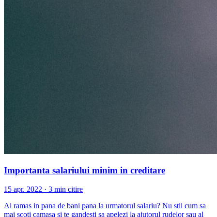
Importanta salariului minim in creditare
15 apr. 2022 · 3 min citire
Ai ramas in pana de bani pana la urmatorul salariu? Nu stii cum sa
mai scoti camasa si te gandesti sa apelezi la ajutorul rudelor sau al