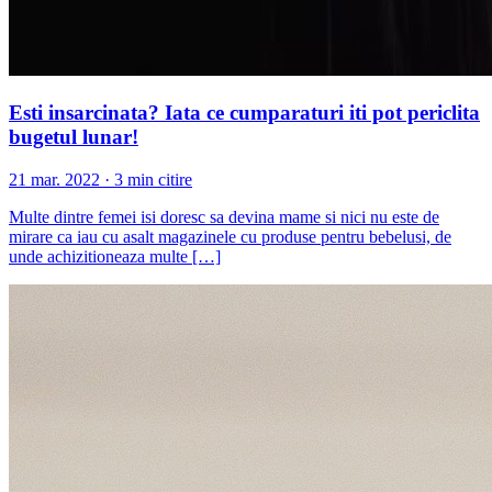
Esti insarcinata? Iata ce cumparaturi iti pot periclita
bugetul lunar!
21 mar. 2022 · 3 min citire
Multe dintre femei isi doresc sa devina mame si nici nu este de
mirare ca iau cu asalt magazinele cu produse pentru bebelusi, de
unde achizitioneaza multe […]