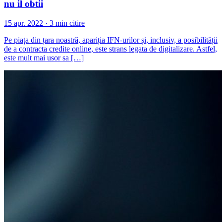
nu il obtii
15 apr. 2022 · 3 min citire
Pe piața din țara noastră, apariția IFN-urilor și, inclusiv, a posibilității
de a contracta credite online, este strans legata de digitalizare. Astfel,
este mult mai usor sa […]