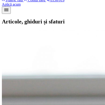
Plătesc rata
Contul meu
0350/919
Aplică acum
Articole, ghiduri și sfaturi