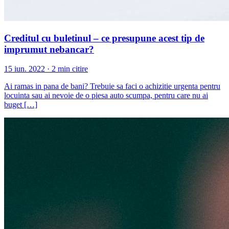
Creditul cu buletinul – ce presupune acest tip de
imprumut nebancar?
15 iun. 2022 · 2 min citire
Ai ramas in pana de bani? Trebuie sa faci o achizitie urgenta pentru
locuinta sau ai nevoie de o piesa auto scumpa, pentru care nu ai
buget […]