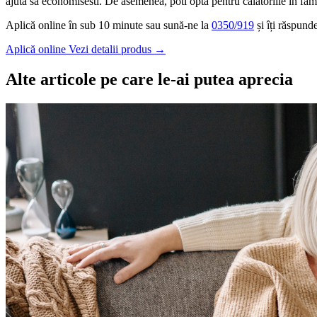
ajuta sa economisesti. De asemenea, poti opta pentru calatoriile in famili
Aplică online în sub 10 minute sau sună-ne la
0350/919
și îți răspund
Aplică online
Vezi detalii produs
→
Alte articole pe care le-ai putea aprecia