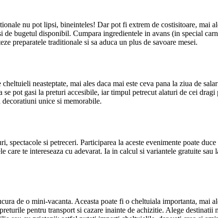
itionale nu pot lipsi, bineinteles! Dar pot fi extrem de costisitoare, mai 
si de bugetul disponibil. Cumpara ingredientele in avans (in special carne
eze preparatele traditionale si sa aduca un plus de savoare mesei.
de cheltuieli neasteptate, mai ales daca mai este ceva pana la ziua de sa
 se pot gasi la preturi accesibile, iar timpul petrecut alaturi de cei drag
a decoratiuni unice si memorabile.
, spectacole si petreceri. Participarea la aceste evenimente poate duce l
 care te intereseaza cu adevarat. Ia in calcul si variantele gratuite sau l
 bucura de o mini-vacanta. Aceasta poate fi o cheltuiala importanta, mai 
preturile pentru transport si cazare inainte de achizitie. Alege destinatii