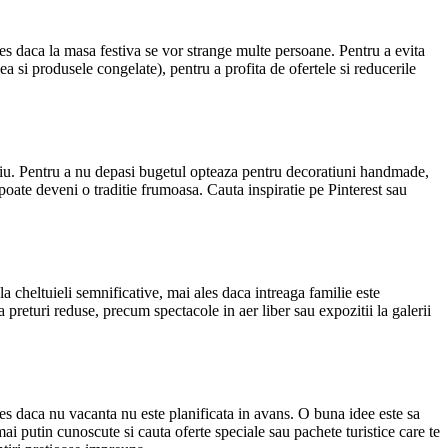
ales daca la masa festiva se vor strange multe persoane. Pentru a evita
a si produsele congelate), pentru a profita de ofertele si reducerile
lariu. Pentru a nu depasi bugetul opteaza pentru decoratiuni handmade,
i poate deveni o traditie frumoasa. Cauta inspiratie pe Pinterest sau
a cheltuieli semnificative, mai ales daca intreaga familie este
a preturi reduse, precum spectacole in aer liber sau expozitii la galerii
ales daca nu vacanta nu este planificata in avans. O buna idee este sa
 mai putin cunoscute si cauta oferte speciale sau pachete turistice care te