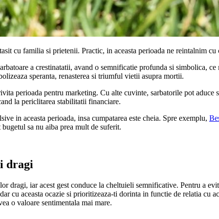
it cu familia si prietenii. Practic, in aceasta perioada ne reintalnim cu
atoare a crestinatatii, avand o semnificatie profunda si simbolica, ce ma
olizeaza speranta, renasterea si triumful vietii asupra mortii.
trivita perioada pentru marketing. Cu alte cuvinte, sarbatorile pot aduce
d la periclitarea stabilitatii financiare.
ulsive in aceasta perioada, insa cumpatarea este cheia. Spre exemplu,
Be
t bugetul sa nu aiba prea mult de suferit.
i dragi
elor dragi, iar acest gest conduce la cheltuieli semnificative. Pentru a evi
dar cu aceasta ocazie si prioritizeaza-ti dorinta in functie de relatia cu a
avea o valoare sentimentala mai mare.