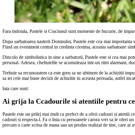
Fara indoiala, Pastele si Craciunul sunt momente de bucurie, de impartas
Dupa sarbatoarea nasterii Domnului, Pastele este cea mai importanta sarb
Fiind un eveniment central in credinta crestina, aceasta sarbatoare simb
Dincolo de simbolistica in sine a sarbatorii, Pastele este si cea mai po
personal. Adesea, cheltuielile se acumuleaza intr-un ritm alarmant, ducan
Trebuie sa recunoastem ca este greu sa ne abtinem de la achizitii imp
sa iei cele mai bune decizii de achizitie in aceasta perioada, astfel inca
Iata care sunt:
Ai grija la Ccadourile si atentiile pentru ce
Pastele este un prilej mai mult ca perfect de a oferi cadouri si atentii c
cadouri si respecta-l. Fa o lista cu persoanele carora vrei sa le oferi un 
precum o carte scrisa de mana sau un produs realizat de tine, care ar 