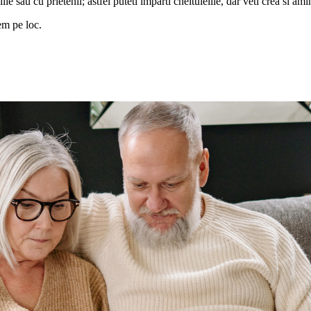
e sau cu prietenii; astfel puteti imparti cheltuielile, dar veti crea si ami
em pe loc.