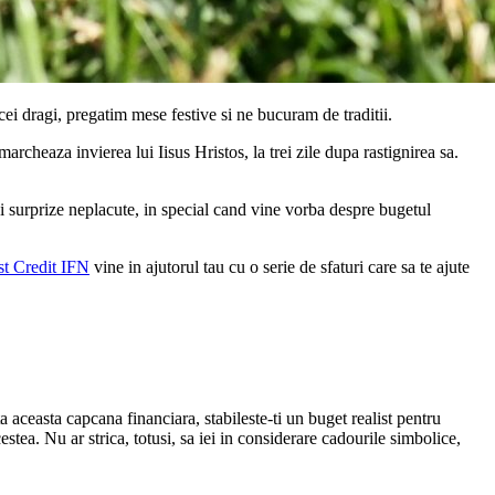
 cei dragi, pregatim mese festive si ne bucuram de traditii.
rcheaza invierea lui Iisus Hristos, la trei zile dupa rastignirea sa.
 si surprize neplacute, in special cand vine vorba despre bugetul
st Credit IFN
vine in ajutorul tau cu o serie de sfaturi care sa te ajute
ta aceasta capcana financiara, stabileste-ti un buget realist pentru
cestea. Nu ar strica, totusi, sa iei in considerare cadourile simbolice,