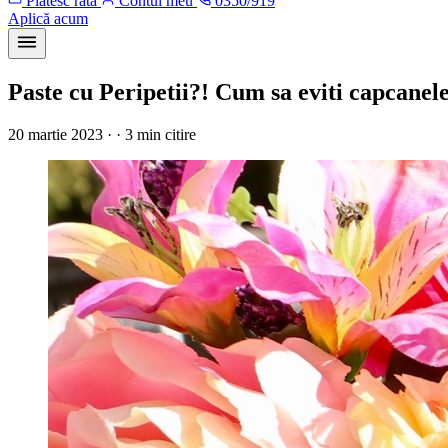
Plătesc rata
Contul meu
0350/919
Aplică acum
Paste cu Peripetii?! Cum sa eviti capcanel
20 martie 2023 · · 3 min citire