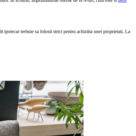
ntilor. In schimb, imprumuturile oferite de IFN-uri, cum este si
Best
ipotecar trebuie sa folosit strict pentru achizitia unei proprietati. La