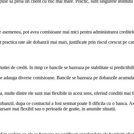
puse sa preia un client cu risc mai mare. Practic, sunt singurele instituti
De asemenea, pot avea comisioane mai mici pentru administrarea creditelor
 practica rate ale dobanzii mai mari, justificate prin riscul crescut pe ca
tutiei de credit. In timp ce bancile se bazeaza pe stabilitate si predictibi
ar se adauga diverse comisioane. Bancile se bazeaza pe dobanzile acumul
 multe dintre ele sunt mai flexibile in acest sens, oferind conditii mai 
anzii, dupa ce contractul a fost semnat poate fi dificila cu o banca. Ast
rsare mai flexibil sau o perioada de gratie, in anumite situatii.