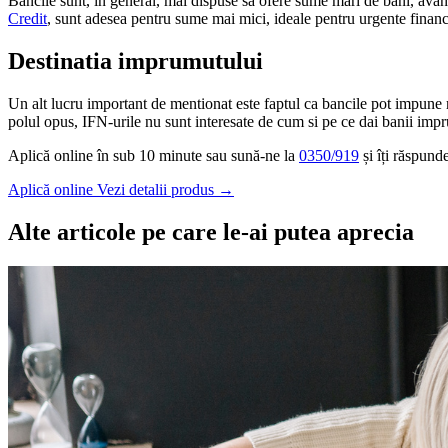
Bancile sunt, in general, mai dispuse sa ofere sume mari de bani, avand
Credit
, sunt adesea pentru sume mai mici, ideale pentru urgente financ
Destinatia imprumutului
Un alt lucru important de mentionat este faptul ca bancile pot impune re
polul opus, IFN-urile nu sunt interesate de cum si pe ce dai banii impru
Aplică online în sub 10 minute sau sună-ne la
0350/919
și îți răspund
Aplică online
Vezi detalii produs
→
Alte articole pe care le-ai putea aprecia