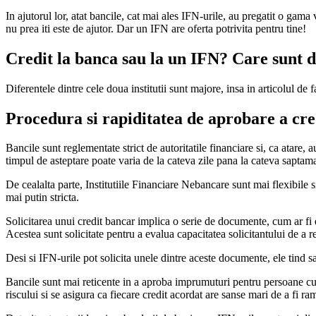
In ajutorul lor, atat bancile, cat mai ales IFN-urile, au pregatit o gama
nu prea iti este de ajutor. Dar un IFN are oferta potrivita pentru tine!
Credit la banca sau la un IFN? Care sunt d
Diferentele dintre cele doua institutii sunt majore, insa in articolul de f
Procedura si rapiditatea de aprobare a cre
Bancile sunt reglementate strict de autoritatile financiare si, ca atare, a
timpul de asteptare poate varia de la cateva zile pana la cateva saptam
De cealalta parte, Institutiile Financiare Nebancare sunt mai flexibil
mai putin stricta.
Solicitarea unui credit bancar implica o serie de documente, cum ar fi do
Acestea sunt solicitate pentru a evalua capacitatea solicitantului de a 
Desi si IFN-urile pot solicita unele dintre aceste documente, ele tind sa 
Bancile sunt mai reticente in a aproba imprumuturi pentru persoane cu u
riscului si se asigura ca fiecare credit acordat are sanse mari de a fi ra