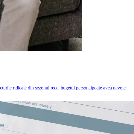
acturile ridicate din sezonul rece, bugetul personalpoate avea nevoie