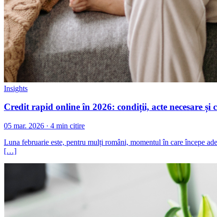
Insights
Credit rapid online în 2026: condiții, acte necesare și 
05 mar. 2026 · 4 min citire
Luna februarie este, pentru mulți români, momentul în care începe adevă
[…]