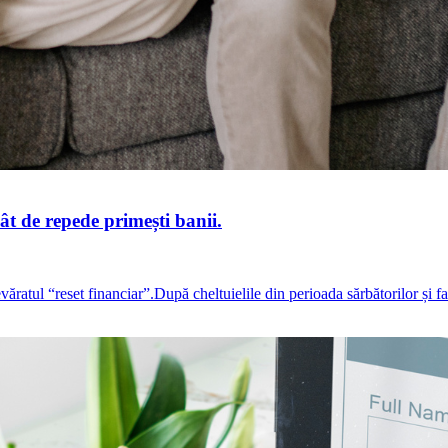
cât de repede primești banii.
ratul “reset financiar”.După cheltuielile din perioada sărbătorilor și f