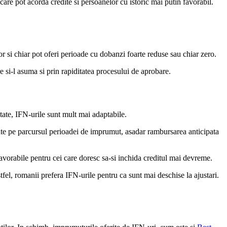
i care pot acorda credite si persoanelor cu istoric mai putin favorabil.
 si chiar pot oferi perioade cu dobanzi foarte reduse sau chiar zero.
re si-l asuma si prin rapiditatea procesului de aprobare.
litate, IFN-urile sunt mult mai adaptabile.
ate pe parcursul perioadei de imprumut, asadar rambursarea anticipata
favorabile pentru cei care doresc sa-si inchida creditul mai devreme.
fel, romanii prefera IFN-urile pentru ca sunt mai deschise la ajustari.