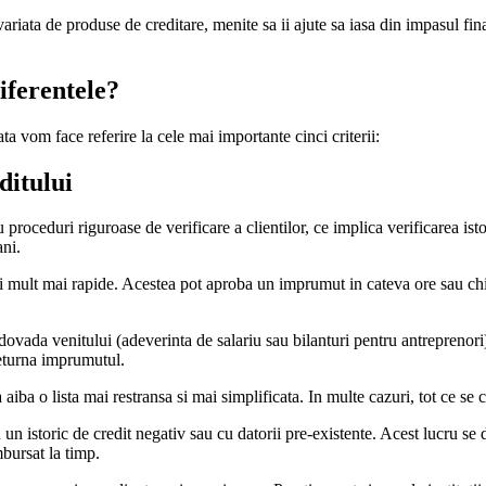
 variata de produse de creditare, menite sa ii ajute sa iasa din impasul fi
iferentele?
ata vom face referire la cele mai importante cinci criterii:
ditului
u proceduri riguroase de verificare a clientilor, ce implica verificarea isto
ani.
e si mult mai rapide. Acestea pot aproba un imprumut in cateva ore sau ch
vada venitului (adeverinta de salariu sau bilanturi pentru antreprenori), i
returna imprumutul.
aiba o lista mai restransa si mai simplificata. In multe cazuri, tot ce se c
n istoric de credit negativ sau cu datorii pre-existente. Acest lucru se 
mbursat la timp.