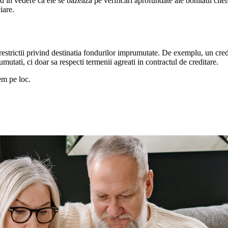
 in vedere ca ele se bazeaza pe verificari aprofundate ale bonitatii clie
iare.
strictii privind destinatia fondurilor imprumutate. De exemplu, un credit 
mutati, ci doar sa respecti termenii agreati in contractul de creditare.
em pe loc.