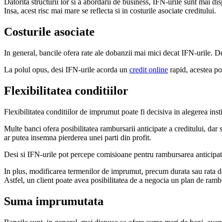
Datorita structurii lor si a abordarii de business, IFN-urile sunt mai dis
Insa, acest risc mai mare se reflecta si in costurile asociate creditului.
Costurile asociate
In general, bancile ofera rate ale dobanzii mai mici decat IFN-urile. 
La polul opus, desi IFN-urile acorda un
credit online
rapid, acestea pot
Flexibilitatea conditiilor
Flexibilitatea conditiilor de imprumut poate fi decisiva in alegerea insti
Multe banci ofera posibilitatea rambursarii anticipate a creditului, d
ar putea insemna pierderea unei parti din profit.
Desi si IFN-urile pot percepe comisioane pentru rambursarea anticipata,
In plus, modificarea termenilor de imprumut, precum durata sau rata dob
Astfel, un client poate avea posibilitatea de a negocia un plan de rambu
Suma imprumutata