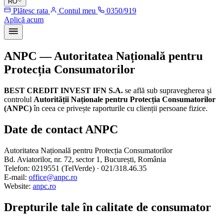
RO
Plătesc rata
Contul meu
0350/919
Aplică acum
ANPC — Autoritatea Națională pentru
Protecția Consumatorilor
BEST CREDIT INVEST IFN S.A.
se află sub supravegherea și
controlul
Autorității Naționale pentru Protecția Consumatorilor
(ANPC)
în ceea ce privește raporturile cu clienții persoane fizice.
Date de contact ANPC
Autoritatea Națională pentru Protecția Consumatorilor
Bd. Aviatorilor, nr. 72, sector 1, București, România
Telefon: 0219551 (TelVerde) · 021/318.46.35
E-mail:
office@anpc.ro
Website:
anpc.ro
Drepturile tale în calitate de consumator