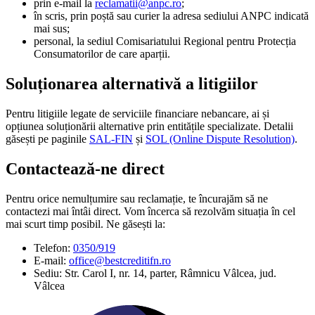
prin e-mail la
reclamatii@anpc.ro
;
în scris, prin poștă sau curier la adresa sediului ANPC indicată
mai sus;
personal, la sediul Comisariatului Regional pentru Protecția
Consumatorilor de care aparții.
Soluționarea alternativă a litigiilor
Pentru litigiile legate de serviciile financiare nebancare, ai și
opțiunea soluționării alternative prin entitățile specializate. Detalii
găsești pe paginile
SAL-FIN
și
SOL (Online Dispute Resolution)
.
Contactează-ne direct
Pentru orice nemulțumire sau reclamație, te încurajăm să ne
contactezi mai întâi direct. Vom încerca să rezolvăm situația în cel
mai scurt timp posibil. Ne găsești la:
Telefon:
0350/919
E-mail:
office@bestcreditifn.ro
Sediu: Str. Carol I, nr. 14, parter, Râmnicu Vâlcea, jud.
Vâlcea