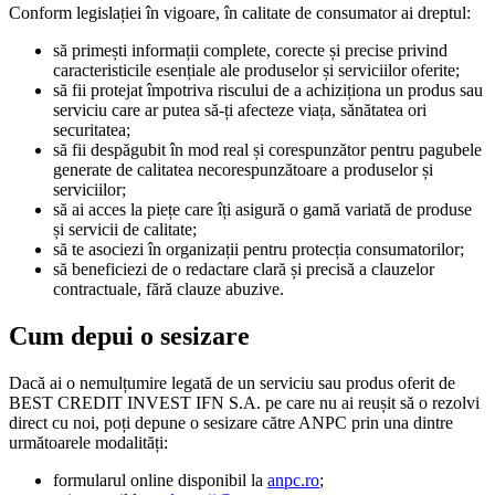
Conform legislației în vigoare, în calitate de consumator ai dreptul:
să primești informații complete, corecte și precise privind
caracteristicile esențiale ale produselor și serviciilor oferite;
să fii protejat împotriva riscului de a achiziționa un produs sau
serviciu care ar putea să-ți afecteze viața, sănătatea ori
securitatea;
să fii despăgubit în mod real și corespunzător pentru pagubele
generate de calitatea necorespunzătoare a produselor și
serviciilor;
să ai acces la piețe care îți asigură o gamă variată de produse
și servicii de calitate;
să te asociezi în organizații pentru protecția consumatorilor;
să beneficiezi de o redactare clară și precisă a clauzelor
contractuale, fără clauze abuzive.
Cum depui o sesizare
Dacă ai o nemulțumire legată de un serviciu sau produs oferit de
BEST CREDIT INVEST IFN S.A. pe care nu ai reușit să o rezolvi
direct cu noi, poți depune o sesizare către ANPC prin una dintre
următoarele modalități:
formularul online disponibil la
anpc.ro
;