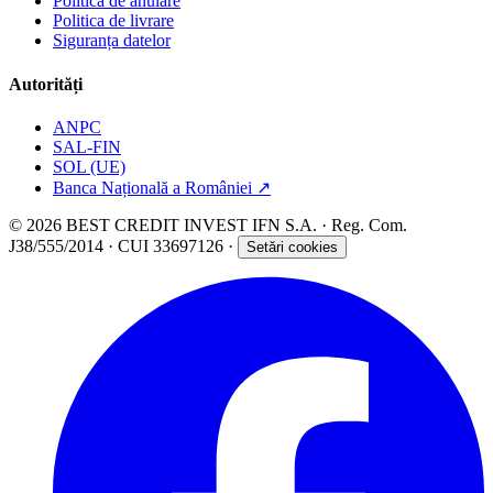
Politica de anulare
Politica de livrare
Siguranța datelor
Autorități
ANPC
SAL-FIN
SOL (UE)
Banca Națională a României
↗
© 2026 BEST CREDIT INVEST IFN S.A. · Reg. Com.
J38/555/2014 · CUI 33697126 ·
Setări cookies