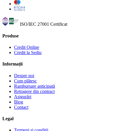
ISO/IEC 27001
Certificat
Produse
Credit Online
Credit la Sediu
Informații
Despre noi
Cum plătesc
Rambursare anticipată
Retragere din contract
Asigurări
Blog
Contact
Legal
Termeni și condiții