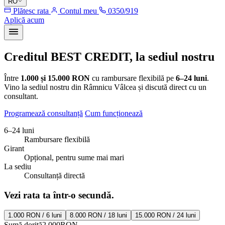
RO
Plătesc rata
Contul meu
0350/919
Aplică acum
Creditul BEST CREDIT, la sediul nostru
Între
1.000 și 15.000 RON
cu rambursare flexibilă pe
6–24 luni
.
Vino la sediul nostru din Râmnicu Vâlcea și discută direct cu un
consultant.
Programează consultanță
Cum funcționează
6–24 luni
Rambursare flexibilă
Girant
Opțional, pentru sume mai mari
La sediu
Consultanță directă
Vezi rata ta într-o secundă.
1.000 RON / 6 luni
8.000 RON / 18 luni
15.000 RON / 24 luni
Sumă dorită
2.000
RON