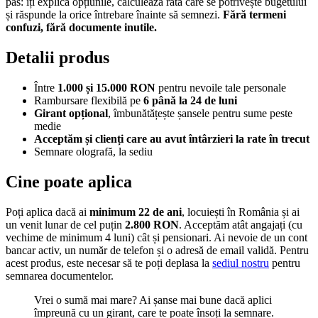
pas: îți explică opțiunile, calculează rata care se potrivește bugetului
și răspunde la orice întrebare înainte să semnezi.
Fără termeni
confuzi, fără documente inutile.
Detalii produs
Între
1.000 și 15.000 RON
pentru nevoile tale personale
Rambursare flexibilă pe
6 până la 24 de luni
Girant opțional
, îmbunătățește șansele pentru sume peste
medie
Acceptăm și clienți care au avut întârzieri la rate în trecut
Semnare olografă, la sediu
Cine poate aplica
Poți aplica dacă ai
minimum 22 de ani
, locuiești în România și ai
un venit lunar de cel puțin
2.800 RON
. Acceptăm atât angajați (cu
vechime de minimum 4 luni) cât și pensionari. Ai nevoie de un cont
bancar activ, un număr de telefon și o adresă de email validă. Pentru
acest produs, este necesar să te poți deplasa la
sediul nostru
pentru
semnarea documentelor.
Vrei o sumă mai mare? Ai șanse mai bune dacă aplici
împreună cu un girant, care te poate însoți la semnare.