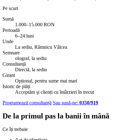
Pe scurt
Sumă
1.000–15.000
RON
Perioadă
6–24
luni
Unde
La sediu, Râmnicu Vâlcea
Semnare
olograf, la sediu
Consultanță
Directă, la sediu
Girant
Opțional, pentru sume mai mari
Istoric de plăți
Acceptăm și clienți cu întârzieri în trecut
Programează consultanță
Sau sună-ne:
0350/919
De la primul pas la banii în mână
Ce îți trebuie
Act de identitate