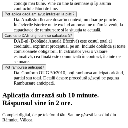
condiții mai bune. Vine cu tine la semnare și își asumă
contractul alături de tine.
Pot aplica dacă am avut întârzieri la plăți?
Da. Analizăm fiecare dosar în context, nu doar pe puncte.
Întârzierile istorice nu te exclud automat: ne uităm la venit, la
capacitatea de rambursare și la situația ta actuală.
Care este DAE-ul și cum se calculează?
DAE-ul (Dobânda Anuală Efectivă) este costul total al
creditului, exprimat procentual pe an. Include dobânda și toate
comisioanele obligatorii. În calculator vezi o valoare
estimativă; cea finală este comunicată în contract, înainte de
semnare.
Pot rambursa anticipat?
Da. Conform OUG 50/2010, poți rambursa anticipat oricând,
parțial sau total. Detalii despre procedură găsești pe pagina
Rambursare anticipată.
Aplicația durează sub 10 minute.
Răspunsul vine în 2 ore.
Complet digital, de pe telefonul tău. Sau ne găsești la sediul din
Râmnicu Vâlcea.