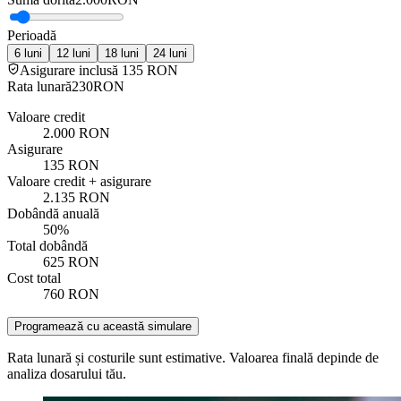
Perioadă
6
luni
12
luni
18
luni
24
luni
Asigurare inclusă 135 RON
Rata lunară
230
RON
Valoare credit
2.000
RON
Asigurare
135
RON
Valoare credit + asigurare
2.135
RON
Dobândă anuală
50
%
Total dobândă
625
RON
Cost total
760
RON
Programează cu această simulare
Rata lunară și costurile sunt estimative. Valoarea finală depinde de
analiza dosarului tău.